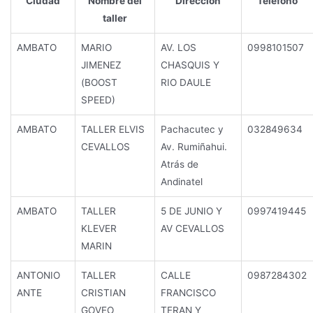
Ciudad
Nombre del
Dirección
Teléfono
taller
AMBATO
MARIO
AV. LOS
0998101507
JIMENEZ
CHASQUIS Y
(BOOST
RIO DAULE
SPEED)
AMBATO
TALLER ELVIS
Pachacutec y
032849634
CEVALLOS
Av. Rumiñahui.
Atrás de
Andinatel
AMBATO
TALLER
5 DE JUNIO Y
0997419445
KLEVER
AV CEVALLOS
MARIN
ANTONIO
TALLER
CALLE
0987284302
ANTE
CRISTIAN
FRANCISCO
GOVEO
TERAN Y