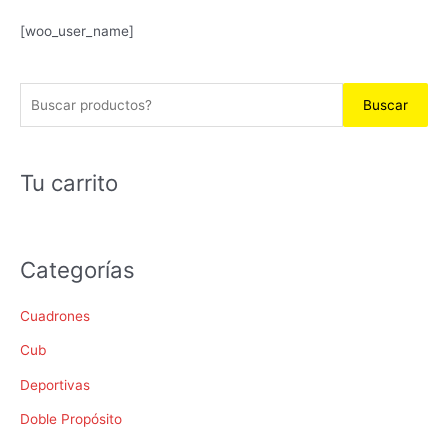
B
[woo_user_name]
u
s
Buscar
c
a
r
Tu carrito
p
o
r
Categorías
:
Cuadrones
Cub
Deportivas
Doble Propósito