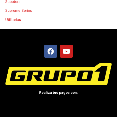
Scooters
Supreme Series
Utilitarias
F
Y
a
o
c
u
e
t
b
u
o
b
o
e
k
Realiza tus pagos con: