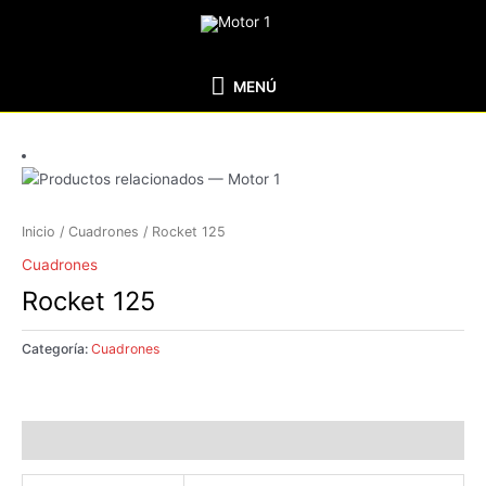
Ir
MENÚ
al
contenido
MENÚ
Inicio
/
Cuadrones
/ Rocket 125
Cuadrones
Rocket 125
Categoría:
Cuadrones
Información adicional