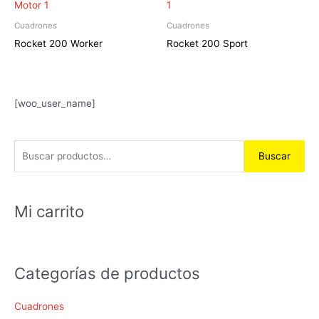
Cuadrones
Cuadrones
Rocket 200 Worker
Rocket 200 Sport
B
[woo_user_name]
u
s
Buscar
c
a
r
Mi carrito
p
o
r
Categorías de productos
:
Cuadrones