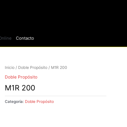
Online
Contacto
Inicio
/
Doble Propósito
/ M1R 200
Doble Propósito
M1R 200
Categoría:
Doble Propósito