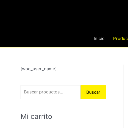
Ir
al
contenido
Inicio
Produc
B
[woo_user_name]
u
s
Buscar
c
a
r
Mi carrito
p