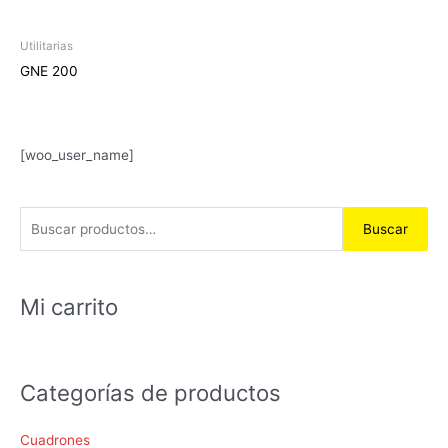
Utilitarias
GNE 200
B
[woo_user_name]
u
s
Buscar
c
a
r
Mi carrito
p
o
r
Categorías de productos
:
Cuadrones