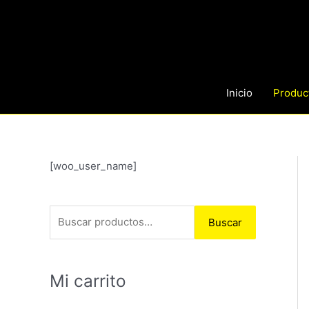
Ir
al
contenido
Inicio
Produc
B
[woo_user_name]
u
s
Buscar
c
a
r
Mi carrito
p